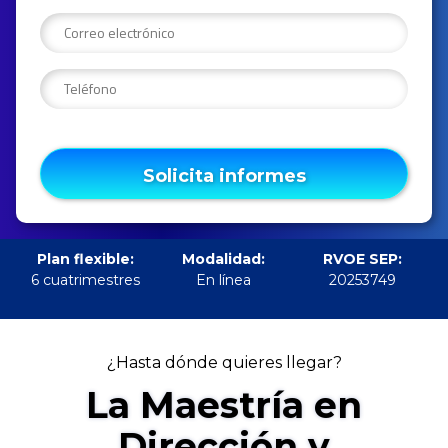
Solicita informes
Plan flexible:
Modalidad:
RVOE SEP:
6 cuatrimestres
En línea
20253749
¿Hasta dónde quieres llegar?
La Maestría en
Dirección y